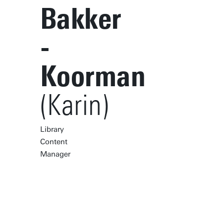
Bakker
-
Koorman
(Karin)
Library
Content
Manager